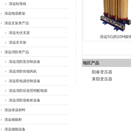
清远铝母线
清远电缆桥架
清远支架类产品
清远光伏支架
清远SG(B)10H级
清远支吊架
清远消防类产品
清远消防泵控制设备
地区产品
清远消防排烟风机
阳春变压器
耒阳变压器
清远双电源控制设备
清远消防应急照明配电箱
清远消防巡检柜设备
清远保温材料
清远储能柜
清远储能设备