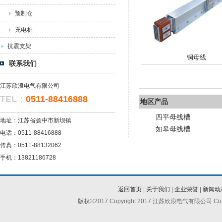
预制仓
充电桩
抗震支架
铜母线
联系我们
江苏欣浪电气有限公司
TEL：
0511-88416888
地区产品
四平母线槽
地址：江苏省扬中市新坝镇
如皋母线槽
电话：0511-88416888
传真：0511-88132062
手机：13821186728
返回首页
|
关于我们
|
企业荣誉
|
新闻动
版权©2017 Copyright 2017 江苏欣浪电气有限公司 Co., L