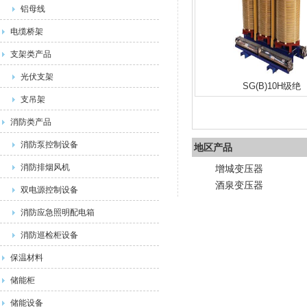
铝母线
电缆桥架
支架类产品
光伏支架
SG(B)10H级绝
支吊架
消防类产品
消防泵控制设备
地区产品
消防排烟风机
增城变压器
酒泉变压器
双电源控制设备
消防应急照明配电箱
消防巡检柜设备
保温材料
储能柜
储能设备